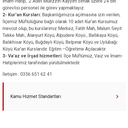
İmam-Hatip, 2 Adet Müezzin-Kayyım olmak üzere 24 din
görevlisi personel ile görev yapmaktayız.
2- Kur’an Kursları:
Başkanlığımızca açılmasına izin verilen,
İlçemiz Müftülüğüne bağlı olarak 10 adet Kur’an Kursumuz
mevcut olup, bu kurslarımız Merkez, Fatih Mah, Malum Seyit
Tekke Mah., Alanyurt Köyü, Alpudere Köyü , Ballıkaya Köyü,
Balıkhisar Köyü, Buğdaylı Köyü, Belpınar Köyü ve Uylubağı
Köyü Kur’an Kurslarıdır. Eğitim –Öğretime Açılacaktır.
3- Va’az ve İrşad hizmetleri:
İlçe Müftümüz, Vaiz ve İmam-
Hatiplerimiz tarafından yürütülmektedir.
İletişim : 0356 651 62 41
Kamu Hizmet Standartları