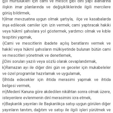
g)İl müftülükleri için cami ve mescit gibi dini yapı alanlarına
ilişkin imar planlarında ve değişikliklerinde ilgili mercilere
görüş bildirmek,
h)İmar mevzuatına uygun olmak şartıyla, ilçe ve kasabalarda
inşa edilecek camiler için izin vermek; cami yaptıracak hakiki
veya hükmî şahıslara yol göstermek, yardımcı olmak ve kıble
tespitini yapmak,
ı)Cami ve mescitlerin ibadete açılış beratlarını vermek ve
hakikî veya hükmî şahısların mülkiyetinde bulunan bütün cami
ve mescitleri yönetmek ve denetlemek,
j)Dini soruları yazılı veya sözlü olarak cevaplandırmak,
k)Ramazan ayı ile diğer dini gün ve geceler için mukabeleler
ve özel programlar hazırlamak ve uygulamak,
l)İhtida edecekler için ihtida merasimi yapmak ve ihtida
belgesi vermek,
m)Medenî Kanuna göre akdedilen nikâhtan sonra olmak üzere,
isteyenlere evlenmenin dinî merasimini icra etmek,
n)Başkanlık yayınları ile Başkanlıkça satışı uygun görülen diğer
yayınların tanıtım, dağıtım ve satışı ile ilgili işleri yürütmek ve