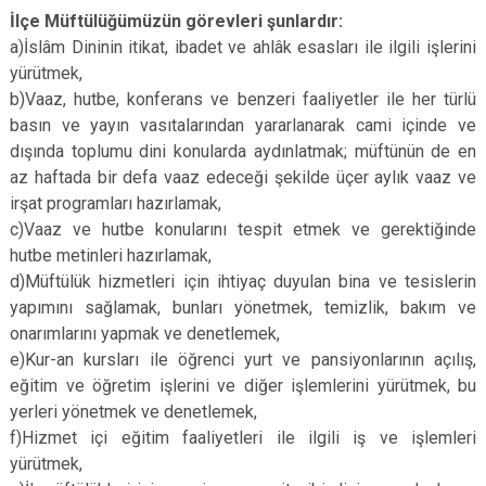
İlçe Müftülüğümüzün görevleri şunlardır:
a)İslâm Dininin itikat, ibadet ve ahlâk esasları ile ilgili işlerini
yürütmek,
b)Vaaz, hutbe, konferans ve benzeri faaliyetler ile her türlü
basın ve yayın vasıtalarından yararlanarak cami içinde ve
dışında toplumu dini konularda aydınlatmak; müftünün de en
az haftada bir defa vaaz edeceği şekilde üçer aylık vaaz ve
irşat programları hazırlamak,
c)Vaaz ve hutbe konularını tespit etmek ve gerektiğinde
hutbe metinleri hazırlamak,
d)Müftülük hizmetleri için ihtiyaç duyulan bina ve tesislerin
yapımını sağlamak, bunları yönetmek, temizlik, bakım ve
onarımlarını yapmak ve denetlemek,
e)Kur-an kursları ile öğrenci yurt ve pansiyonlarının açılış,
eğitim ve öğretim işlerini ve diğer işlemlerini yürütmek, bu
yerleri yönetmek ve denetlemek,
f)Hizmet içi eğitim faaliyetleri ile ilgili iş ve işlemleri
yürütmek,