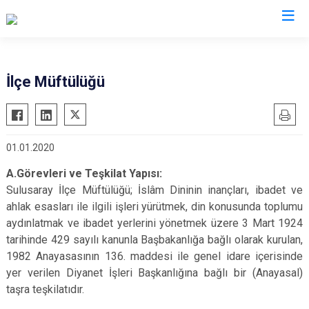
Tokat
İlçe Müftülüğü
Almus
Reşadiye
Artova
Sulusaray
01.01.2020
Başçiftlik
Turhal
Erbaa
Yeşilyurt
A.Görevleri ve Teşkilat Yapısı:
Sulusaray İlçe Müftülüğü; İslâm Dininin inançları, ibadet ve
Niksar
Zile
ahlak esasları ile ilgili işleri yürütmek, din konusunda toplumu
Pazar
aydınlatmak ve ibadet yerlerini yönetmek üzere 3 Mart 1924
tarihinde 429 sayılı kanunla Başbakanlığa bağlı olarak kurulan,
1982 Anayasasının 136. maddesi ile genel idare içerisinde
yer verilen Diyanet İşleri Başkanlığına bağlı bir (Anayasal)
taşra teşkilatıdır.