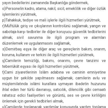
yayın bedellerini zamanında Başkanlığa göndermek,
o)Personelin kadro, atama, nakil, sicil, emeklilik ve diğer özlük
işlemlerini yürütmek,
p)Tahakkuk, tediye ve mali işlerle ilgili hizmetleri yürütmek,
r)Müftülük giriş ve çıkışlarının kontrolünü sağlamak; yangın ve
sabotaja karşı tedbirler ile diğer koruyucu güvenlik tedbirlerini
almak; sivil savunma ile ilgili program ve alarmları
düzenlemek ve uygulanmasını sağlamak,
s)Demirbaş eşya ile diğer araç ve gereçlerin bakım, onarım,
koruma, kullanım ve terkini ile ilgili hizmetleri yürütmek,
ş)Camilerin temizliği, bakımı, onarımı, çevre tanzimi ve
teberrükât eşyası ile ilgili hizmetleri yürütmek,
t)Cami ziyaretlerinin İslâm adabına ve caminin emniyetine
uygun bir şekilde yapılmasını sağlamak; camilerin avlu ve
müştemilatında islâmi kurallara uymayan ibadetin huzurunu
ihlal eden her türlü davranışı, satıcılık, dilencilik gibi cemaatı
rahatsız edici faaliyetleri ve görüntü, ses ve çevre kirliliğini
önlemek için gerekli tedbirleri almak,
u)Camilerde toplanacak yardımlar konusunda yardım toplama